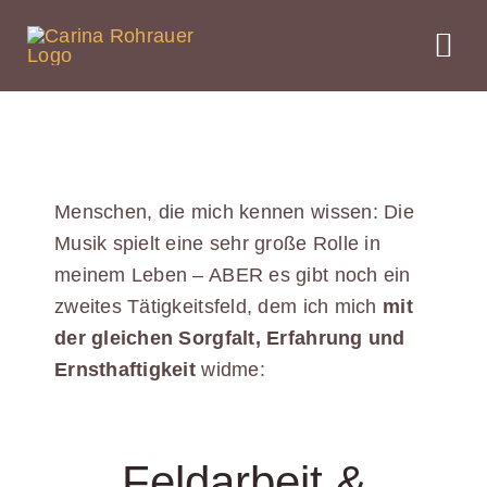
Skip
to
Tog
content
Nav
Home
Angebot
Menschen, die mich kennen wissen: Die
Musik spielt eine sehr große Rolle in
Über mi
meinem Leben – ABER es gibt noch ein
zweites Tätigkeitsfeld, dem ich mich
mit
der gleichen Sorgfalt, Erfahrung und
Hörbeisp
Ernsthaftigkeit
widme:
Blog
Feldarbeit &
Kontakt